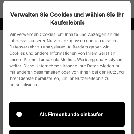
Direkt
Suche
Seitenn
W
zum
Verwalten Sie Cookies und wählen Sie Ihr
Inhalt
Kauferlebnis
10
wir versenden in die EU, nach UK und in die Schweiz
Pause
Wir verwenden Cookies, um Inhalte und Anzeigen an die
Diashow
Interessen unserer Nutzer anzupassen und um unseren
Datenverkehr zu analysieren. Außerdem geben wir
Cookies und andere Informationen von Ihrem Gerät an
unsere Partner für soziale Medien, Werbung und Analysen
weiter. Diese Unternehmen können Ihre Daten wiederum
mit anderen gesammelten oder von Ihnen bei der Nutzung
ihrer Dienste bereitstellen, um Ihr Nutzererlebnis zu
personalisieren.
Als Firmenkunde einkaufen