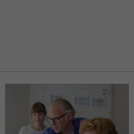
Stifteschale
Keep It
€69,00