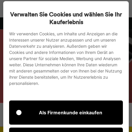
Direkt
Suche
Seitenn
W
zum
Verwalten Sie Cookies und wählen Sie Ihr
Inhalt
Kauferlebnis
10
wir versenden in die EU, nach UK und in die Schweiz
Pause
Wir verwenden Cookies, um Inhalte und Anzeigen an die
Diashow
Interessen unserer Nutzer anzupassen und um unseren
Datenverkehr zu analysieren. Außerdem geben wir
Cookies und andere Informationen von Ihrem Gerät an
Startseite
/
Kollektionen
unsere Partner für soziale Medien, Werbung und Analysen
weiter. Diese Unternehmen können Ihre Daten wiederum
Design Thinking -
mit anderen gesammelten oder von Ihnen bei der Nutzung
ihrer Dienste bereitstellen, um Ihr Nutzererlebnis zu
personalisieren.
Storage und Material
Als Firmenkunde einkaufen