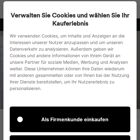
Direkt
Suche
Seitenn
W
zum
Verwalten Sie Cookies und wählen Sie Ihr
Inhalt
Kauferlebnis
10
wir versenden in die EU, nach UK und in die Schweiz
Pause
Wir verwenden Cookies, um Inhalte und Anzeigen an die
Diashow
Interessen unserer Nutzer anzupassen und um unseren
Datenverkehr zu analysieren. Außerdem geben wir
Cookies und andere Informationen von Ihrem Gerät an
Startseite
/
Kollektionen
unsere Partner für soziale Medien, Werbung und Analysen
weiter. Diese Unternehmen können Ihre Daten wiederum
Konferenz- und
mit anderen gesammelten oder von Ihnen bei der Nutzung
ihrer Dienste bereitstellen, um Ihr Nutzererlebnis zu
personalisieren.
Besprechungsräume
Als Firmenkunde einkaufen