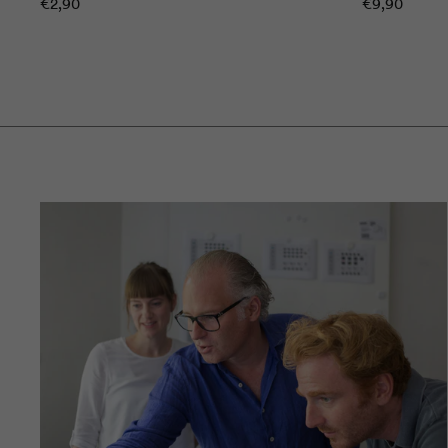
€2,90
€9,90