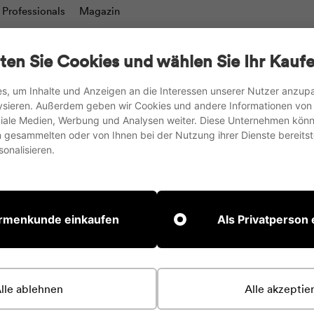
Professionals
Magazin
charts
Schreibtafeln & Moderationswände
TV-Stän
ten Sie Cookies und wählen Sie Ihr Kaufe
Tische
Zubehör
s, um Inhalte und Anzeigen an die Interessen unserer Nutzer anzu
ysieren. Außerdem geben wir Cookies und andere Informationen von
wir versenden in die EU, nach UK und in die Schweiz
oziale Medien, Werbung und Analysen weiter. Diese Unternehmen könn
gesammelten oder von Ihnen bei der Nutzung ihrer Dienste bereitste
Pause
onalisieren.
Diashow
irmenkunde einkaufen
Als Privatperson
lle ablehnen
Alle akzeptie