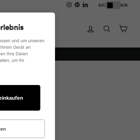
Instagram
Pinterest
LinkedIn
B2C
B2B
der
Aufbewahrung
rlebnis
Einloggen
Suche
Ware
passen und um unseren
 Ihrem Gerät an
en Ihre Daten
llen, um Ihr
 einkaufen
ren