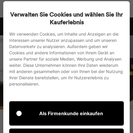
Vai
Ricerca
Navigaz
Ca
direttamente
Verwalten Sie Cookies und wählen Sie Ihr
al
Kauferlebnis
spediamo in UE, Regno Unito e Svizzera
contenuto
Metti
Wir verwenden Cookies, um Inhalte und Anzeigen an die
in
Interessen unserer Nutzer anzupassen und um unseren
pausa
Datenverkehr zu analysieren. Außerdem geben wir
la
Cookies und andere Informationen von Ihrem Gerät an
presentazione
unsere Partner für soziale Medien, Werbung und Analysen
Pagina iniziale
/
Collezioni
weiter. Diese Unternehmen können Ihre Daten wiederum
mit anderen gesammelten oder von Ihnen bei der Nutzung
Allestisci spazi creativi
ihrer Dienste bereitstellen, um Ihr Nutzererlebnis zu
personalisieren.
in ​​modo attraente
Als Firmenkunde einkaufen