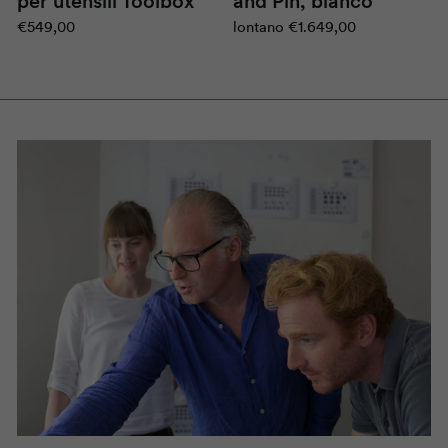
and Pin
, bianco
per utensili
Toolbox
lontano
€1.649,00
€549,00