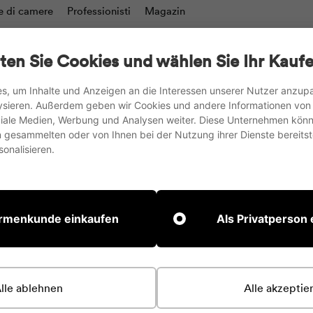
e di camere
Professionisti
Magazin
a a fogli mobili
Scrittoi & Pareti di moderazione
Po
ten Sie Cookies und wählen Sie Ihr Kaufe
Tavoli
Accessori
s, um Inhalte und Anzeigen an die Interessen unserer Nutzer anzu
ysieren. Außerdem geben wir Cookies und andere Informationen von
spediamo in UE, Regno Unito e Svizzera
oziale Medien, Werbung und Analysen weiter. Diese Unternehmen könn
gesammelten oder von Ihnen bei der Nutzung ihrer Dienste bereitste
Metti
onalisieren.
in
pausa
la
presentazione
irmenkunde einkaufen
Als Privatperson
lle ablehnen
Alle akzeptie