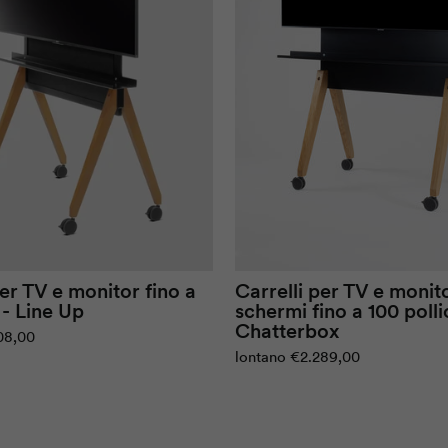
per TV e monitor fino a
Carrelli per TV e monit
 -
Line Up
schermi fino a 100 pollic
Chatterbox
08,00
lontano
€2.289,00