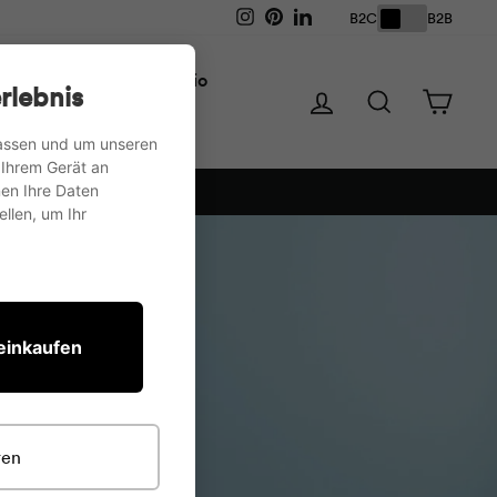
Instagram
Pinterest
LinkedIn
B2C
B2B
rta TV
Magazzinaggio
rlebnis
Login
Ricerca
Carre
passen und um unseren
 Ihrem Gerät an
en Ihre Daten
llen, um Ihr
 einkaufen
ren