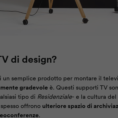
TV di design?
 un semplice prodotto per montare il televis
camente gradevole
è. Questi supporti TV so
alsiasi tipo di
Residenziale
- e la cultura de
spesso offrono
ulteriore spazio di archivi
ideoconferenze
.