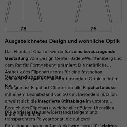
Ausgezeichnetes Design und wohnliche Optik
Das Flipchart Charter wurde
für seine herausragende
Gestaltung
vom Design Center Baden-Württemberg und
dem Rat für Formgebung
prämiert
. Die natürliche
Ästhetik des Flipcharts sorgt für eine fast schon
Verwendungshinweise
wohnliche, in jedem Fall aber besondere Optik in Ihrem
Raum.
Geeignet ist Flipchart Charter für alle
Flipchartblöcke
mit einem Lochabstand von 50 cm. Besonders nützlich
erweist sich die
integrierte Stiftablage
im unteren
Bereich des Flipcharts, welche alle nötigen Utensilien
Die
Abrissleiste
aus widerstandsfähigem und
immer bereit hält.
transparentem Polycarbonat, die auf zwei
Befestigungshaken aufgesteckt wird, sorgt für
leichtes