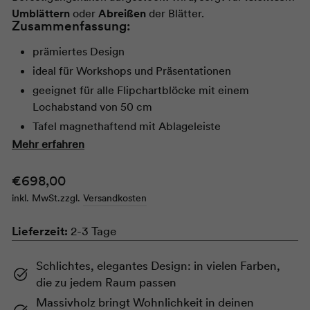
Umblättern
oder
Abreißen
der Blätter.
Zusammenfassung:
prämiertes Design
ideal für Workshops und Präsentationen
geeignet für alle Flipchartblöcke mit einem
Lochabstand von 50 cm
Tafel magnethaftend mit Ablageleiste
Mehr erfahren
farbige Boards nicht beschriftbar mit Boardmarkern -
benötigten Papier
Normaler
€698,00
weißes Board direkt beschreibbar mit
Preis
Whiteboardmarkern
inkl. MwSt.
zzgl.
Versandkosten
Abrissleiste aus widerstandsfähigem und
Lieferzeit:
2-3 Tage
transparentem Polycarbonat
robuste Tafel aus pulverbeschichtetem Stahlblech
Schlichtes, elegantes Design: in vielen Farben,
stabiles Stativ aus Massivholz in Esche oder Eiche
die zu jedem Raum passen
Massivholz bringt Wohnlichkeit in deinen