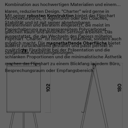
Kombination aus hochwertigen Materialien und einem
klaren, reduzierten Design. "Charter" wird gerne in
Mit seiner
robusten Konstruktion
bietet das Flipchart
Architekturbüros, in Agenturen oder bei Coaches,
Stabilität und ist mit seiner abnehmbaren
Beraterinnen und Beratern eingesetzt, die meist im
Papierhalterung aus transparentem Polycarbonat
gleichen Raum und ähnlichen Settings arbeiten. Das
ausgestattet, die das Wechseln des Papiers mühelos
Flipchart "Charter" ist nicht nur funktional, sondern auch
möglich macht. Die
magnethaftende Oberfläche
bietet
äußerst zurückhaltend gestaltet und passt perfekt in
zusätzliche Flexibilität bei der Präsentation und die
zeitgemäße Arbeitsumgebungen.
schlanken Proportionen und die minimalistische Ästhetik
machen das Flipchart zu einem Blickfang in jedem Büro,
Besprechungsraum oder Empfangsbereich.