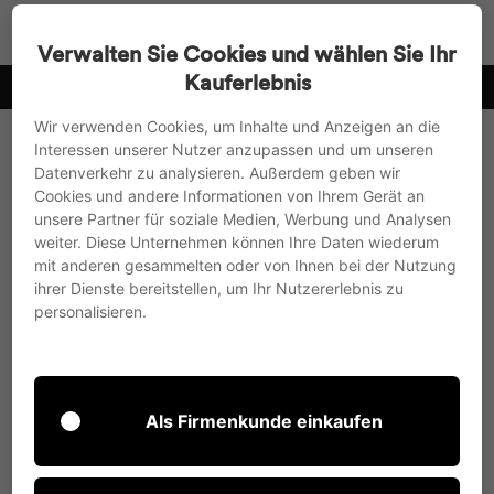
Direkt
Suche
Seitenn
W
zum
Verwalten Sie Cookies und wählen Sie Ihr
Inhalt
Kauferlebnis
weiz
Vorkasse mit 3% Skonto oder Rechnungskauf
Pause
Wir verwenden Cookies, um Inhalte und Anzeigen an die
Diashow
Interessen unserer Nutzer anzupassen und um unseren
Datenverkehr zu analysieren. Außerdem geben wir
Cookies und andere Informationen von Ihrem Gerät an
unsere Partner für soziale Medien, Werbung und Analysen
weiter. Diese Unternehmen können Ihre Daten wiederum
mit anderen gesammelten oder von Ihnen bei der Nutzung
ihrer Dienste bereitstellen, um Ihr Nutzererlebnis zu
personalisieren.
Als Firmenkunde einkaufen