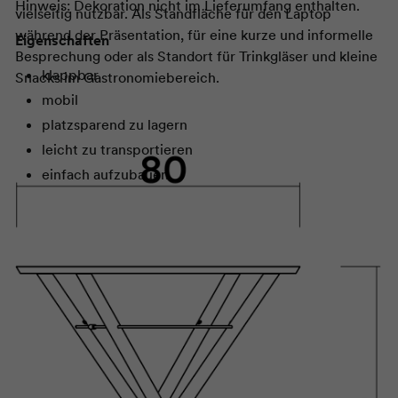
Hinweis: Dekoration nicht im
Lieferumfang enthalten.
vielseitig nutzbar. Als Standfläche für den Laptop
während der Präsentation, für eine kurze und informelle
Eigenschaften
Besprechung oder als Standort für Trinkgläser und kleine
klappbar
Snacks im Gastronomiebereich.
mobil
platzsparend zu lagern
leicht zu transportieren
einfach aufzubauen