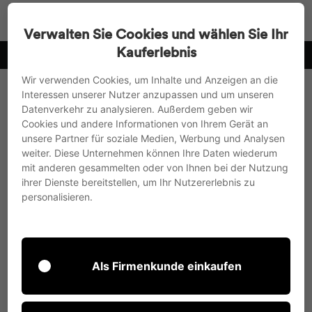
Direkt
Suche
Seitenn
W
zum
Verwalten Sie Cookies und wählen Sie Ihr
Inhalt
Kauferlebnis
10
wir versenden in die EU, nach UK und in die Schweiz
Pause
Wir verwenden Cookies, um Inhalte und Anzeigen an die
Diashow
Interessen unserer Nutzer anzupassen und um unseren
Datenverkehr zu analysieren. Außerdem geben wir
Cookies und andere Informationen von Ihrem Gerät an
unsere Partner für soziale Medien, Werbung und Analysen
weiter. Diese Unternehmen können Ihre Daten wiederum
mit anderen gesammelten oder von Ihnen bei der Nutzung
ihrer Dienste bereitstellen, um Ihr Nutzererlebnis zu
personalisieren.
Als Firmenkunde einkaufen