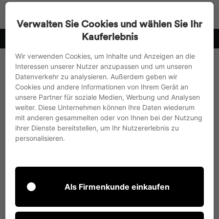
Direkt
Suche
Seitenn
W
zum
Verwalten Sie Cookies und wählen Sie Ihr
Inhalt
Kauferlebnis
10
wir versenden in die EU, nach UK und in die Schweiz
Pause
Wir verwenden Cookies, um Inhalte und Anzeigen an die
Diashow
Interessen unserer Nutzer anzupassen und um unseren
Datenverkehr zu analysieren. Außerdem geben wir
Cookies und andere Informationen von Ihrem Gerät an
unsere Partner für soziale Medien, Werbung und Analysen
weiter. Diese Unternehmen können Ihre Daten wiederum
mit anderen gesammelten oder von Ihnen bei der Nutzung
ihrer Dienste bereitstellen, um Ihr Nutzererlebnis zu
personalisieren.
Als Firmenkunde einkaufen