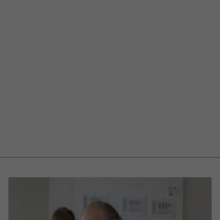
Magnete, 10-er
Set
€16,80