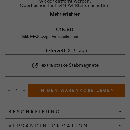
wieder entfernt werden.
Oberflächen fünf DIN-A4-Blätter anheften.
Die Magnete aus Neodym haben einen Durchmesser von
Mehr erfahren
7 mm und eine Höhe von 20 mm und sind im Set mit 10
Stück erhältlich.
Normaler
€16,80
Preis
inkl. MwSt.
zzgl.
Versandkosten
Lieferzeit:
2-3 Tage
extra starke Stabmagnete
IN DEN WARENKORB LEGEN
−
+
BESCHREIBUNG
VERSANDINFORMATION