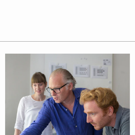
Roulettes
Freewheelin
'
loin
€975,00