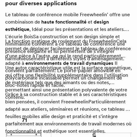
pour diverses applications
Le tableau de conférence mobile
Freewheelin
' offre une
combinaison de
haute fonctionnalité
et
design
esthétique
, Idéal pour les présentations et les ateliers.
L'écurie
Bois
Sa construction et son design simple et
La fonction pratique de roulement du
Freewheelin
Cela
minimaliste confèrent à ce tableau de conférence une
permet de déplacer facilement le tableau de conférence
présence élégante et lui permettent de s'intégrer
d'une pièce à l'autre, ce qui le rend particulièrement
harmonieusement à différents styles d'aménagement.
adapté à
environnements de travail dynamiques
Il
Une autre caractéristique utile est la surface magnétique,
convient parfaitement. Le porte-papier amovible en
qui offre une flexibilité supplémentaire dans l'utilisation
polycarbonate incassable permet un changement de
de matériaux tels que des aimants ou des notes,
bloc-notes rapide et facile.
permettant ainsi une présentation polyvalente de votre
Grâce à sa construction stable et à ses caractéristiques
contenu.
bien pensées, il convient
Freewheelin
Particulièrement
adapté aux ateliers, séminaires et réunions, ce tableau à
feuilles mobiles allie design et praticité et s'intègre
parfaitement aux environnements de travail modernes où
fonctionnalité et esthétique sont essentielles.