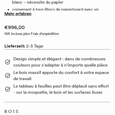
blanc – nécessite du papier
convenant à tous Blocs de paperboard avec un
Mehr erfahren
espacement des trous de 50 cm
bande détachable Fabriqué en polycarbonate
Prix
€996,00
durable et transparent
tVA incluse.
plus
Frais d'expédition
panneau robuste en tôle d'acier revêtue de poudre
normal
Trépied stable en bois massif
Lieferzeit:
2-3 Tage
fonctionnement silencieux
Roulettes
pour tous les
types de sols
Design simple et élégant : dans de nombreuses
couleurs pour s'adapter à n'importe quelle pièce
Le bois massif apporte du confort à votre espace
de travail
Le tableau à feuilles peut être déplacé sans effort
- sur la moquette, le bois et les surfaces lisses
BOIS