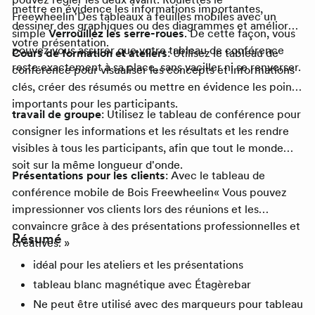
mettre en évidence les informations importantes,
Freewheelin
'Des tableaux à feuilles mobiles avec un
dessiner des graphiques ou des diagrammes et améliorer
simple
Verrouillez les serre-roues
. De cette façon, vous
votre présentation.
pouvez vous assurer que votre tableau de conférence
Cours de formation et ateliers
: Utilisez le tableau de
reste exactement à sa place, sans vaciller ni se renverser.
conférence pour visualiser les concepts et informations
clés, créer des résumés ou mettre en évidence les points
importants pour les participants.
travail de groupe
: Utilisez le tableau de conférence pour
consigner les informations et les résultats et les rendre
visibles à tous les participants, afin que tout le monde
soit sur la même longueur d'onde.
Présentations pour les clients
: Avec le tableau de
conférence mobile de
Bois
Freewheelin
« Vous pouvez
impressionner vos clients lors des réunions et les
convaincre grâce à des présentations professionnelles et
Résumé
créatives. »
idéal pour les ateliers et les présentations
tableau blanc magnétique avec
Étagère
bar
Ne peut être utilisé avec des marqueurs pour tableau