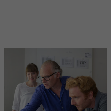
Tableau à feuilles
Charter
avec
trépied
loin
€689,00