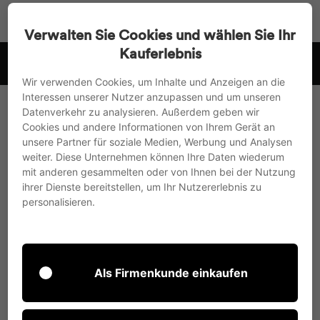
Accédez
Recherche
Navigat
Pa
directement
Verwalten Sie Cookies und wählen Sie Ihr
au
Kauferlebnis
uisse
Paiement à l'avance avec 3% de réduction ou achat sur fac
contenu
Suspendre
Wir verwenden Cookies, um Inhalte und Anzeigen an die
le
Interessen unserer Nutzer anzupassen und um unseren
diaporama
Datenverkehr zu analysieren. Außerdem geben wir
Cookies und andere Informationen von Ihrem Gerät an
unsere Partner für soziale Medien, Werbung und Analysen
weiter. Diese Unternehmen können Ihre Daten wiederum
mit anderen gesammelten oder von Ihnen bei der Nutzung
ihrer Dienste bereitstellen, um Ihr Nutzererlebnis zu
personalisieren.
Als Firmenkunde einkaufen