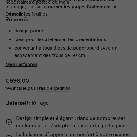
nécessaires à portée de main.
montage, il assure
tourner les pages facilement
ou
Démolir
les feuilles.
Résumé:
design primé
idéal pour les ateliers et les présentations
convenant à tous Blocs de paperboard avec un
espacement des trous de 50 cm
tableau blanc magnétique avec
Étagère
bar
Mehr erfahren
On ne peut pas écrire sur les tableaux de couleur
Prix
€698,00
avec des marqueurs pour tableau blanc ; il faut du
papier.
tVA incluse.
plus
Frais d'expédition
normal
tableau blanc, directement inscriptible avec
Lieferzeit:
Whiteboardmarker
10 Tage
n
bande détachable Fabriqué en polycarbonate
Design simple et élégant : dans de nombreuses
durable et transparent
couleurs pour s'adapter à n'importe quelle pièce
panneau robuste en tôle d'acier revêtue de poudre
Le bois massif apporte du confort à votre espace
Trépied stable en bois massif de frêne ou de chêne