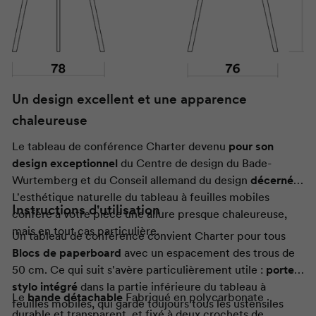
Un design excellent et une apparence
chaleureuse
Le tableau de conférence
Charter
devenu
pour son
design exceptionnel
du Centre de design du Bade-
Wurtemberg et du Conseil allemand du design
décerné
.
L'esthétique naturelle du tableau à feuilles mobiles
Instructions d'utilisation
confère à votre pièce une allure presque chaleureuse,
mais en tout cas particulière.
Un tableau de conférence convient
Charter
pour tous
Blocs de paperboard
avec un espacement des trous de
50 cm. Ce qui suit s'avère particulièrement utile :
porte-
stylo intégré
dans la partie inférieure du tableau à
Le
bande détachable
Fabriqué en polycarbonate
feuilles mobiles, qui garde toujours tous les ustensiles
durable et transparent, et fixé à deux crochets de