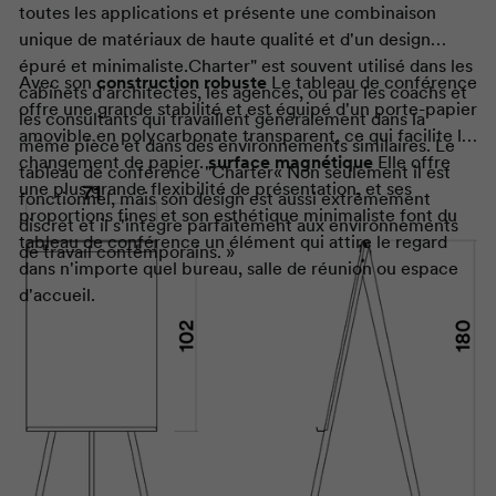
toutes les applications et présente une combinaison
unique de matériaux de haute qualité et d'un design
épuré et minimaliste.
Charter
" est souvent utilisé dans les
Avec son
construction robuste
Le tableau de conférence
cabinets d'architectes, les agences, ou par les coachs et
offre une grande stabilité et est équipé d'un porte-papier
les consultants qui travaillent généralement dans la
amovible en polycarbonate transparent, ce qui facilite le
même pièce et dans des environnements similaires. Le
changement de papier.
surface magnétique
Elle offre
tableau de conférence "
Charter
« Non seulement il est
une plus grande flexibilité de présentation, et ses
fonctionnel, mais son design est aussi extrêmement
proportions fines et son esthétique minimaliste font du
discret et il s'intègre parfaitement aux environnements
tableau de conférence un élément qui attire le regard
de travail contemporains. »
dans n'importe quel bureau, salle de réunion ou espace
d'accueil.