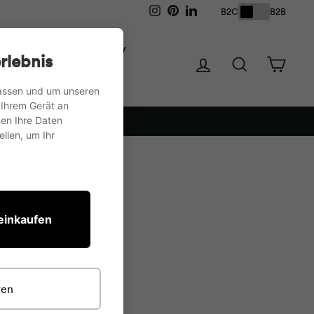
Instagram
Pinterest
LinkedIn
B2C
B2B
ération
Meuble TV
rlebnis
Se connecter
Recherche
Panie
passen und um unseren
 Ihrem Gerät an
en Ihre Daten
llen, um Ihr
 einkaufen
ren