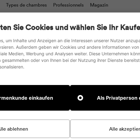
Types de chambres
Professionnels
Magazin
valets de conférence
Tableaux d'écriture & Murs de mod
ten Sie Cookies und wählen Sie Ihr Kaufe
Stockage
Tableaux
Accessoires
s, um Inhalte und Anzeigen an die Interessen unserer Nutzer anzu
ysieren. Außerdem geben wir Cookies und andere Informationen von
nous expédions vers l'UE, le Royaume-Uni et la Suisse
oziale Medien, Werbung und Analysen weiter. Diese Unternehmen könn
gesammelten oder von Ihnen bei der Nutzung ihrer Dienste bereitste
Suspendre
onalisieren.
le
diaporama
irmenkunde einkaufen
Als Privatperson
lle ablehnen
Alle akzeptie
u. Ajoutez-en en utilisant la barre latérale.