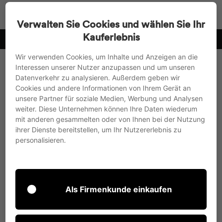
Direkt
Suche
Seitenn
W
zum
Verwalten Sie Cookies und wählen Sie Ihr
Inhalt
Kauferlebnis
10
wir versenden in die EU, nach UK und in die Schweiz
Pause
Wir verwenden Cookies, um Inhalte und Anzeigen an die
Diashow
Interessen unserer Nutzer anzupassen und um unseren
Datenverkehr zu analysieren. Außerdem geben wir
Cookies und andere Informationen von Ihrem Gerät an
unsere Partner für soziale Medien, Werbung und Analysen
weiter. Diese Unternehmen können Ihre Daten wiederum
mit anderen gesammelten oder von Ihnen bei der Nutzung
ihrer Dienste bereitstellen, um Ihr Nutzererlebnis zu
personalisieren.
Als Firmenkunde einkaufen