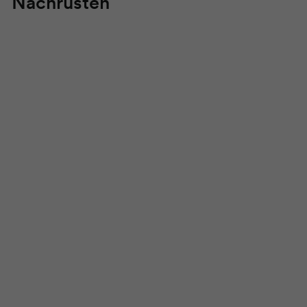
Nachrüsten
Front Row
Adapterplatte
400 x 400 zum
Nachrüsten
€119,00