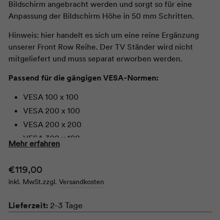
Bildschirm angebracht werden und sorgt so für eine
Anpassung der Bildschirm Höhe in 50 mm Schritten.
Hinweis: hier handelt es sich um eine reine Ergänzung
unserer Front Row Reihe. Der TV Ständer wird nicht
mitgeliefert und muss separat erworben werden.
Passend für die gängigen VESA-Normen:
VESA 100 x 100
VESA 200 x 100
VESA 200 x 200
VESA 300 x 100
Mehr erfahren
VESA 300 x 200
VESA 300 x 300
Normaler
€119,00
Preis
VESA 400 x 100
inkl. MwSt.
zzgl.
Versandkosten
VESA 400 x 200
Lieferzeit:
2-3 Tage
VESA 400 x 300