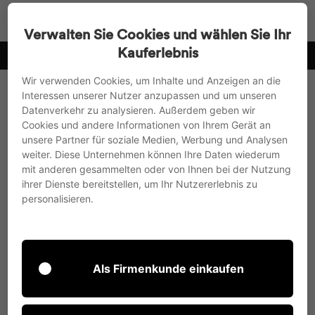
Direkt
Suche
Seitenn
W
zum
Verwalten Sie Cookies und wählen Sie Ihr
Inhalt
Kauferlebnis
weiz
Vorkasse mit 3% Skonto oder Rechnungskauf
Pause
Wir verwenden Cookies, um Inhalte und Anzeigen an die
Diashow
Interessen unserer Nutzer anzupassen und um unseren
Datenverkehr zu analysieren. Außerdem geben wir
Cookies und andere Informationen von Ihrem Gerät an
unsere Partner für soziale Medien, Werbung und Analysen
weiter. Diese Unternehmen können Ihre Daten wiederum
mit anderen gesammelten oder von Ihnen bei der Nutzung
ihrer Dienste bereitstellen, um Ihr Nutzererlebnis zu
personalisieren.
Als Firmenkunde einkaufen