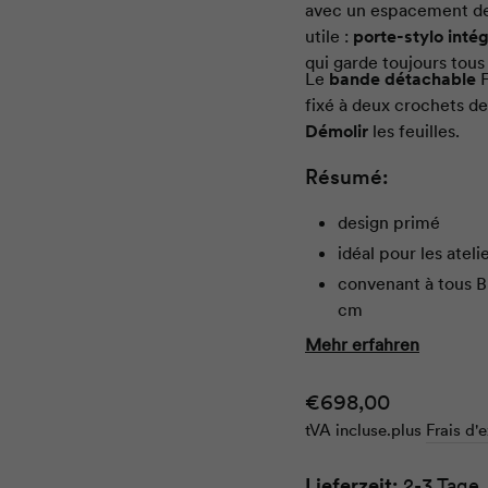
avec un espacement des
utile :
porte-stylo inté
qui garde toujours tous
Le
bande détachable
F
fixé à deux crochets de
Démolir
les feuilles.
Résumé:
design primé
idéal pour les ateli
convenant à tous 
cm
tableau blanc mag
Mehr erfahren
On ne peut pas écr
tableau blanc ; il f
Prix
€698,00
tableau blanc, dir
tVA incluse.
plus
Frais d'
normal
bande détachable F
Lieferzeit:
2-3 Tage