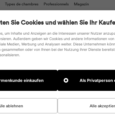
Types de chambres
Professionnels
Magazin
valets de conférence
Tableaux d'écriture & Murs de mod
ten Sie Cookies und wählen Sie Ihr Kaufe
Stockage
Tableaux
Accessoires
s, um Inhalte und Anzeigen an die Interessen unserer Nutzer anzu
ysieren. Außerdem geben wir Cookies und andere Informationen von
Paiement à l'avance avec 3% de réduction ou achat sur facture
oziale Medien, Werbung und Analysen weiter. Diese Unternehmen könn
gesammelten oder von Ihnen bei der Nutzung ihrer Dienste bereitste
Suspendre
onalisieren.
le
diaporama
Page d'accueil
/
Collect
Tableau à
irmenkunde einkaufen
Als Privatperson
trépied
lle ablehnen
Alle akzeptie
Charter
- Le tablea