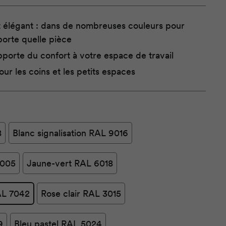
 tôle d'acier revêtue de poudre
bois massif de frêne ou de chêne
t élégant : dans de nombreuses couleurs pour
porte quelle pièce
pporte du confort à votre espace de travail
our les coins et les petits espaces
8
Blanc signalisation RAL 9016
9005
Jaune-vert RAL 6018
RAL 7042
Rose clair RAL 3015
9
Bleu pastel RAL 5024