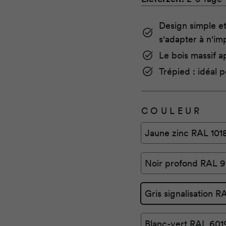
panneau robuste en
Trépied stable en 
Design simple e
s'adapter à n'im
Le bois massif a
Trépied : idéal p
COULEUR
Jaune zinc RAL 101
Noir profond RAL 
Gris signalisation 
Blanc-vert RAL 601