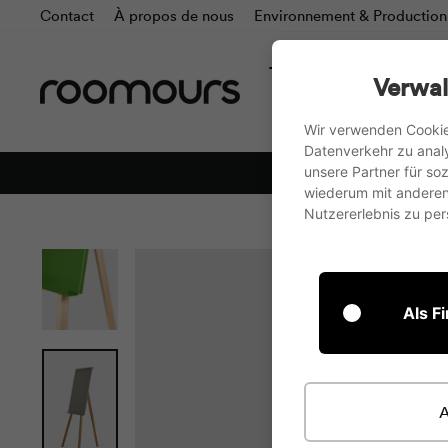
Accédez
Contact
À propos de nous
Environnement & Production
directement
au
Tous les produits
Che
Verwal
contenu
Wir verwenden Cookie
Datenverkehr zu anal
unsere Partner für s
wiederum mit anderen 
Nutzererlebnis zu pers
Als F
A