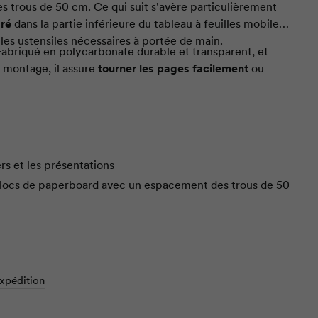
 trous de 50 cm. Ce qui suit s'avère particulièrement
gré
dans la partie inférieure du tableau à feuilles mobiles,
 les ustensiles nécessaires à portée de main.
abriqué en polycarbonate durable et transparent, et
 montage, il assure
tourner les pages facilement
ou
ers et les présentations
Blocs de paperboard avec un espacement des trous de 50
nétique avec
Étagère
bar
ire sur les tableaux de couleur avec des marqueurs pour
aut du papier.
ectement inscriptible avec
Whiteboardmarker
n
expédition
abriqué en polycarbonate durable et transparent