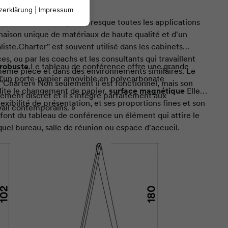
zerklärung
|
Impressum
e est l'outil idéal pour presque toutes les applications
aison unique de matériaux de haute qualité et d'un
iste.
Charter
" est souvent utilisé dans les cabinets
es, ou par les coachs et les consultants qui travaillent
 robuste
Le tableau de conférence offre une grande
ême pièce et dans des environnements similaires. Le
é d'un porte-papier amovible en polycarbonate
"
Charter
« Non seulement il est fonctionnel, mais son
ilite le changement de papier.
surface magnétique
Elle
ement discret et il s'intègre parfaitement aux
exibilité de présentation, et ses proportions fines et son
ail contemporains. »
font du tableau de conférence un élément qui attire le
uel bureau, salle de réunion ou espace d'accueil.