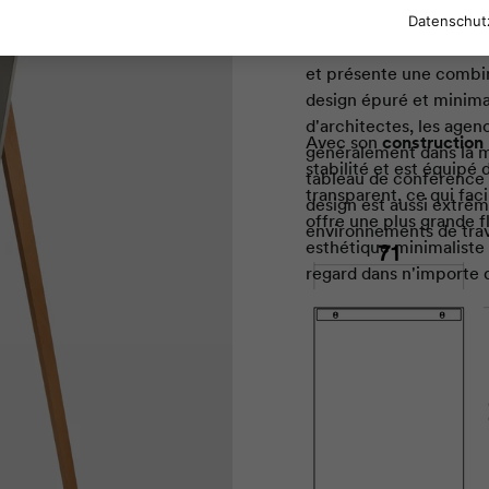
réussies.
Datenschut
Le tableau de conférenc
et présente une combin
design épuré et minimal
d'architectes, les agenc
Avec son
construction
généralement dans la m
stabilité et est équip
tableau de conférence 
transparent, ce qui fac
design est aussi extrêm
offre une plus grande fl
environnements de trav
esthétique minimaliste 
regard dans n'importe q