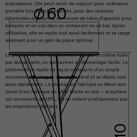
polyvalence. Elle peut servir de support pour ordinateur
portable lors de présentations, pour des réunions
informelles et courtes, ou encore de table d'appoint pour
boissons et en-cas dans un restaurant ou un bar. Après
utilisation, elle se replie tout aussi facilement et se range
aisément pour un gain de place optimal.
Le plateau est fixé au piètement tripode en chêne huilé
par des aimants, ce qui permet un démontage facile. Le
piètement se replie de façon compacte d'un simple
mouvement le long de son axe central et se déplie tout
aussi rapidement. Le plateau est fabriqué en
Meet and
Greet
Il est fabriqué en MDF teinté en noir – la surface
est recouverte de HPL, qui ne retient pratiquement pas
les empreintes digitales.