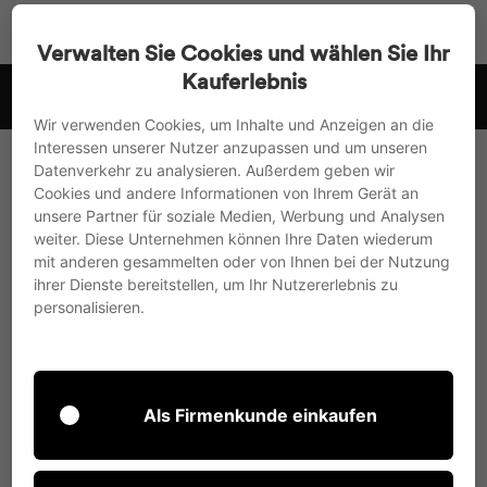
Accédez
Recherche
Navigat
Pa
directement
Verwalten Sie Cookies und wählen Sie Ihr
au
Kauferlebnis
r
nous expédions vers l'UE, le Royaume-Uni et la Suisse
contenu
Suspendre
Wir verwenden Cookies, um Inhalte und Anzeigen an die
le
Interessen unserer Nutzer anzupassen und um unseren
diaporama
Datenverkehr zu analysieren. Außerdem geben wir
Cookies und andere Informationen von Ihrem Gerät an
unsere Partner für soziale Medien, Werbung und Analysen
weiter. Diese Unternehmen können Ihre Daten wiederum
mit anderen gesammelten oder von Ihnen bei der Nutzung
ihrer Dienste bereitstellen, um Ihr Nutzererlebnis zu
personalisieren.
Als Firmenkunde einkaufen