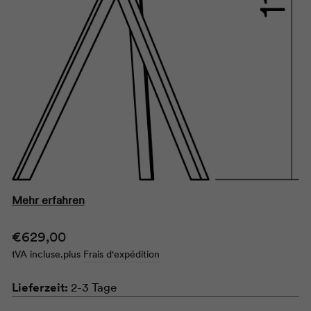
Mehr erfahren
Prix
€629,00
tVA incluse.
plus
Frais d'expédition
normal
Lieferzeit:
2-3 Tage