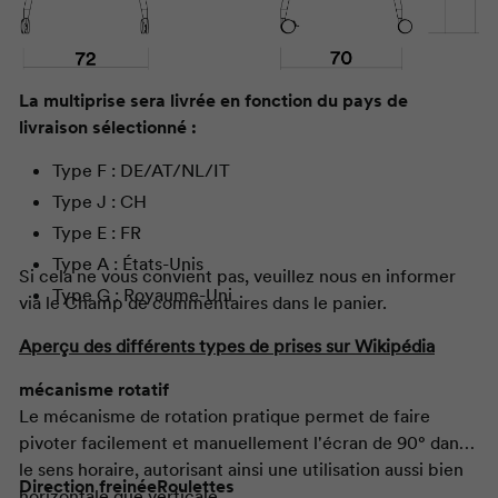
La multiprise sera livrée en fonction du pays de
livraison sélectionné :
Type F :
DE/AT/NL/IT
Type J : CH
Type E : FR
Type A : États-Unis
Si cela ne vous convient pas, veuillez nous en informer
Type G : Royaume-Uni
via le Champ de commentaires dans le panier.
Aperçu des différents types de prises sur Wikipédia
mécanisme rotatif
Le mécanisme de rotation pratique permet de faire
pivoter facilement et manuellement l'écran de 90° dans
le sens horaire, autorisant ainsi une utilisation aussi bien
Direction freinée
Roulettes
horizontale que verticale.