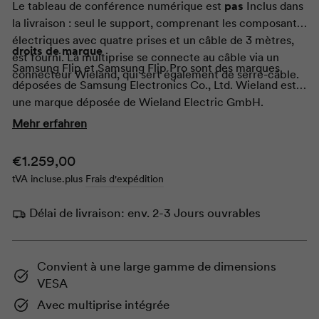
Le tableau de conférence numérique est
pas
Inclus dans
la livraison : seul le support, comprenant les composants
électriques avec quatre prises et un câble de 3 mètres,
droits de marque
est fourni. La multiprise se connecte au câble via un
Samsung Flip et Samsung Flip Pro sont des marques
connecteur Wieland, qui sert également de serre-câble.
déposées de Samsung Electronics Co., Ltd. Wieland est
une marque déposée de Wieland Electric GmbH.
Mehr erfahren
Prix
€1.259,00
tVA incluse.
plus
Frais d'expédition
normal
Délai de livraison:
env. 2-3 Jours ouvrables
Convient à une large gamme de dimensions
VESA
Avec multiprise intégrée