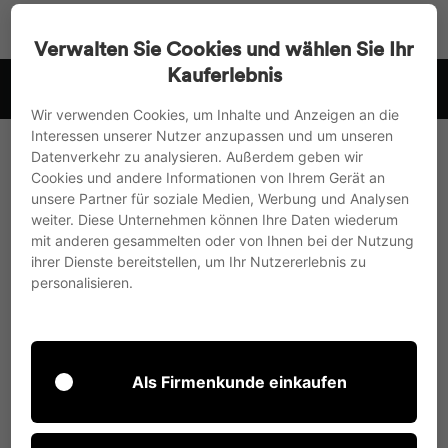
Accédez
Recherche
Navigat
Pa
directement
Verwalten Sie Cookies und wählen Sie Ihr
au
Kauferlebnis
Paiement à l'avance avec 3% de réduction ou achat sur facture
contenu
Suspendre
Wir verwenden Cookies, um Inhalte und Anzeigen an die
le
Interessen unserer Nutzer anzupassen und um unseren
diaporama
Datenverkehr zu analysieren. Außerdem geben wir
Cookies und andere Informationen von Ihrem Gerät an
unsere Partner für soziale Medien, Werbung und Analysen
weiter. Diese Unternehmen können Ihre Daten wiederum
mit anderen gesammelten oder von Ihnen bei der Nutzung
ihrer Dienste bereitstellen, um Ihr Nutzererlebnis zu
personalisieren.
Als Firmenkunde einkaufen