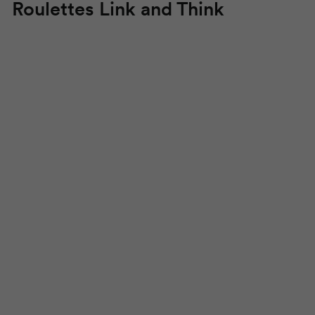
Roulettes
Link and Think
table pliante sur
pied
Roulettes
Link and Think
loin
€898,00