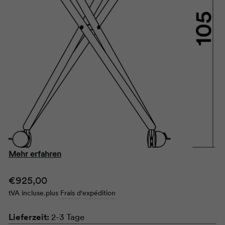
Mehr erfahren
Prix
€925,00
tVA incluse.
plus
Frais d'expédition
normal
Lieferzeit:
2-3 Tage