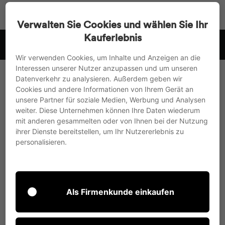
Accédez
Recherche
Navigat
Pa
directement
Verwalten Sie Cookies und wählen Sie Ihr
au
Kauferlebnis
e-Uni et la Suisse
Paiement à l'avance avec 3% de réduction ou 
contenu
Suspendre
Wir verwenden Cookies, um Inhalte und Anzeigen an die
le
Interessen unserer Nutzer anzupassen und um unseren
diaporama
Datenverkehr zu analysieren. Außerdem geben wir
Cookies und andere Informationen von Ihrem Gerät an
unsere Partner für soziale Medien, Werbung und Analysen
weiter. Diese Unternehmen können Ihre Daten wiederum
mit anderen gesammelten oder von Ihnen bei der Nutzung
ihrer Dienste bereitstellen, um Ihr Nutzererlebnis zu
personalisieren.
Als Firmenkunde einkaufen