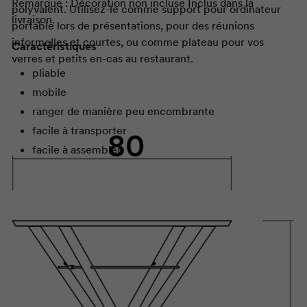
Remarque : Décoration non incluse
Inclus dans la
polyvalent. Utilisez-le comme support pour ordinateur
livraison.
portable lors de présentations, pour des réunions
informelles et courtes, ou comme plateau pour vos
Caractéristiques
verres et petits en-cas au restaurant.
pliable
mobile
ranger de manière peu encombrante
facile à transporter
facile à assembler